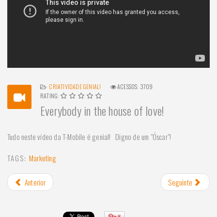
CRIATIVIDADE GENIAL!
ACESSOS: 3709
RATING:
Everybody in the house of love!
Tudo neste vídeo da T-Mobile é genial! Digno de um "Óscar"!
TAGS:
Marketing
Anterior
Seguinte