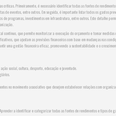
críticas. Primeiramente, é necessário identificar todas as fontes de rendimento
tas de eventos, entre outros. Em seguida, é importante listar todos os gastos prev
s de programas, investimentos em infraestrutura, entre outros. Este detalhe per
anização.
al contínuo, que permite monitorizar a execução do orçamento e tomar medidas 
ificativos, que ajustam as previsões financeiras com base em mudanças nas condi
rantir uma gestão financeira eficaz, promovendo a sustentabilidade e o crescime
ação social, cultura, desporto, educação e juventude.
giários.
ientes no movimento associativo que desejem estabelecer relações com organiz
Aprender a identificar e categorizar todas as fontes de rendimentos e tipos de g