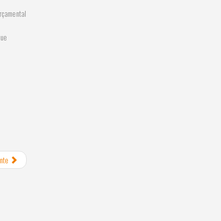
orçamental
que
nte