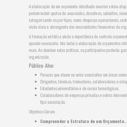
A elaboração de um orçamento detalhado envolve várias etapas 
podem incluir quotas de associados, donativos, subsídios, recei
categorizando-os por tipos, como despesas operacionais, custo
visão clara e abrangente das necessidades financeiras da org
A formação enfatiza ainda a importância do controlo orçament
quando necessário. Isto inclui a elaboração de orçamentos ret
reais. Ao dominar estas práticas, os participantes poderão ga
organização.
Público-Alvo:
Pessoas que atuem no setor associativo em áreas como 
Dirigentes, técnicos, treinadores, colaboradores e esta
Estudantes universitários e de cursos tecnológicos.
Colaboradores de empresas privadas e outros interven
tipo associação.
Objetivos Gerais:
Compreender a Estrutura de um Orçamento.