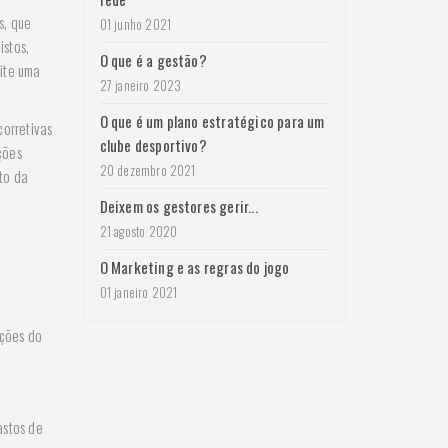
s, que
01 junho 2021
istos,
O que é a gestão?
mite uma
27 janeiro 2023
O que é um plano estratégico para um
corretivas
clube desportivo?
ções
20 dezembro 2021
nto da
Deixem os gestores gerir...
21 agosto 2020
O Marketing e as regras do jogo
01 janeiro 2021
ações do
astos de