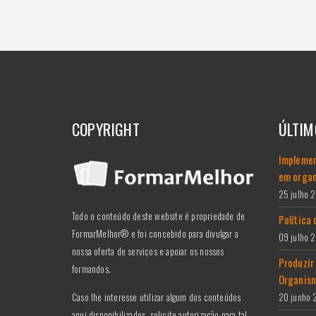
COPYRIGHT
ÚLTIM
Implemen
em organ
25 julho 
Todo o conteúdo deste website é propriedade de
Política
FormarMelhor® e foi concebido para divulgar a
09 julho 
nossa oferta de serviços e apoiar os nossos
Produzir
formandos.
Organism
Caso lhe interesse utilizar algum dos conteúdos
20 junho
aqui disponibilizados, solicite autorização para tal.