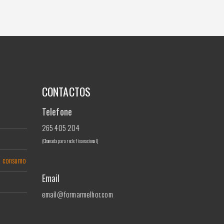
CONTACTOS
Telefone
265 405 204
(Chamada para rede fixa nacional)
de consumo
Email
email@formarmelhor.com