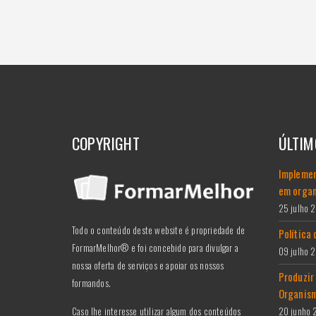
COPYRIGHT
ÚLTIM
Implemen
em organ
25 julho 
Todo o conteúdo deste website é propriedade de
Política
FormarMelhor® e foi concebido para divulgar a
09 julho 
nossa oferta de serviços e apoiar os nossos
Produzir
formandos.
Organism
Caso lhe interesse utilizar algum dos conteúdos
20 junho