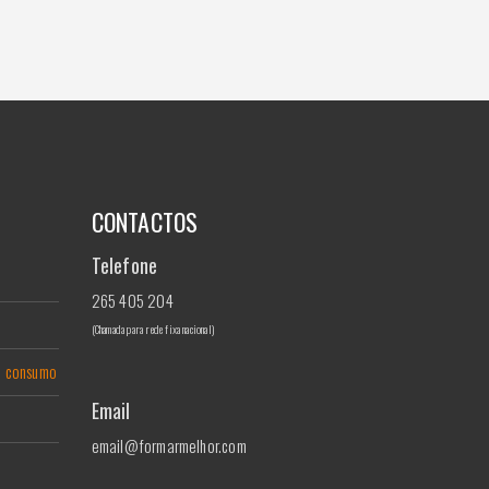
CONTACTOS
Telefone
265 405 204
(Chamada para rede fixa nacional)
de consumo
Email
email@formarmelhor.com